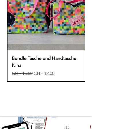
Bundle Tasche und Handtasche
Nina
Standardpreis
Sale-Preis
CHF 15.00
CHF 12.00
Neu
Neu
Neu
Freebook
Freebook
Freebook
Neu
Neu
Neu
Neu
Freebook