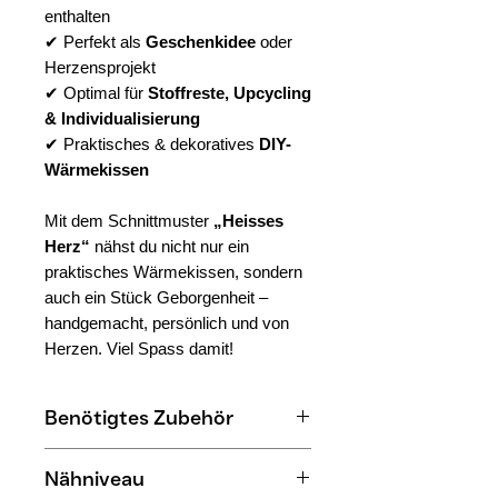
enthalten
✔ Perfekt als
Geschenkidee
oder
Herzensprojekt
✔ Optimal für
Stoffreste, Upcycling
& Individualisierung
✔ Praktisches & dekoratives
DIY-
Wärmekissen
Mit dem Schnittmuster
„Heisses
Herz“
nähst du nicht nur ein
praktisches Wärmekissen, sondern
auch ein Stück Geborgenheit –
handgemacht, persönlich und von
Herzen. Viel Spass damit!
Benötigtes Zubehör
ca. 35 cm Baumwollstoff
Nähniveau
Drucker