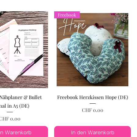
Freebook
Nähplaner & Bullet
Freebook Herzkissen Hope (DE)
nal in A5 (DE)
Preis
CHF 0.00
Preis
CHF 0.00
en Warenkorb
In den Warenkorb