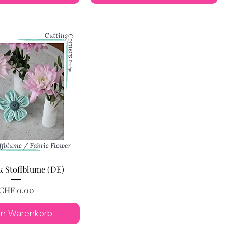
k Stoffblume (DE)
Preis
CHF 0.00
en Warenkorb