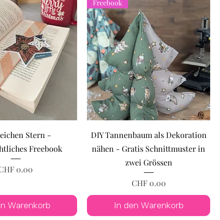
Freebook
eichen Stern -
DIY Tannenbaum als Dekoration
tliches Freebook
nähen - Gratis Schnittmuster in
zwei Grössen
Preis
CHF 0.00
Preis
CHF 0.00
en Warenkorb
In den Warenkorb