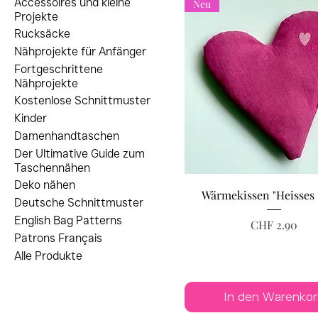
Accessoires und kleine
Neu
Projekte
Rucksäcke
Nähprojekte für Anfänger
Fortgeschrittene
Nähprojekte
Kostenlose Schnittmuster
Kinder
Damenhandtaschen
Der Ultimative Guide zum
Taschennähen
Deko nähen
Wärmekissen "Heisses 
Deutsche Schnittmuster
English Bag Patterns
Preis
CHF 2.90
Patrons Français
Alle Produkte
In den Warenkor