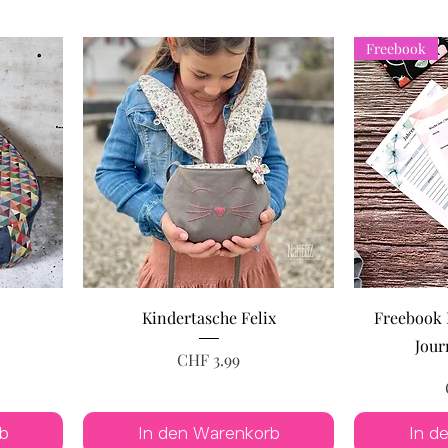
Freebook
Kindertasche Felix
Freebook 
Jour
Preis
CHF 3.99
b
In den Warenkorb
In d