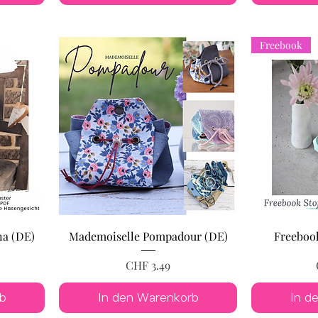
Freebook
na (DE)
Mademoiselle Pompadour (DE)
Freeboo
Preis
CHF 3.49
b
In den Warenkorb
In d