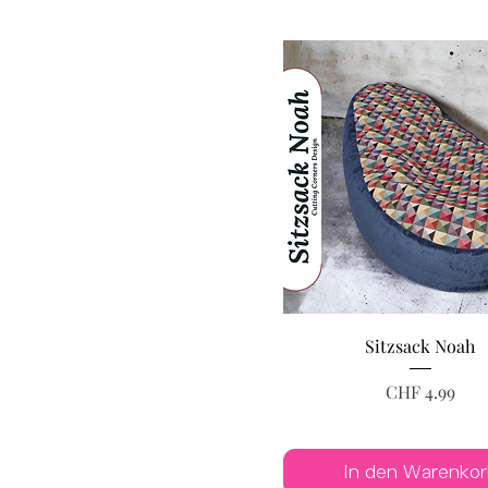
Sitzsack Noah
Preis
CHF 4.99
In den Warenkor