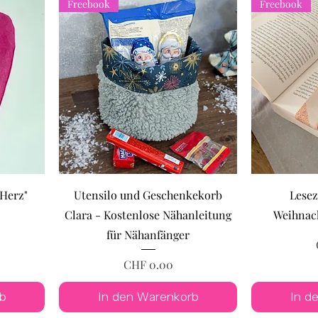
Freebook
Freebook
Herz"
Utensilo und Geschenkekorb
Lesez
Clara - Kostenlose Nähanleitung
Weihnach
für Nähanfänger
Preis
CHF 0.00
b
In den Warenkorb
In d