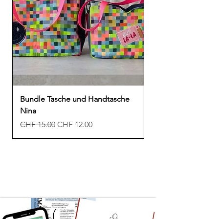
Bundle Tasche und Handtasche
Nina
Standardpreis
Sale-Preis
CHF 15.00
CHF 12.00
Neu
Neu
Neu
Freebook
Freebook
Freebook
Neu
Neu
Neu
Neu
Freebook