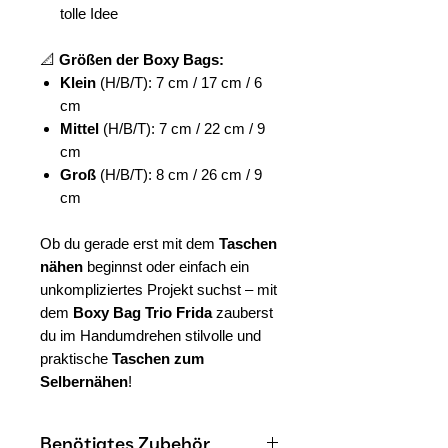
tolle Idee
📐
Größen der Boxy Bags:
Klein
(H/B/T): 7 cm / 17 cm / 6
cm
Mittel
(H/B/T): 7 cm / 22 cm / 9
cm
Groß
(H/B/T): 8 cm / 26 cm / 9
cm
Ob du gerade erst mit dem
Taschen
nähen
beginnst oder einfach ein
unkompliziertes Projekt suchst – mit
dem
Boxy Bag Trio Frida
zauberst
du im Handumdrehen stilvolle und
praktische
Taschen zum
Selbernähen
!
Benötigtes Zubehör