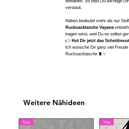
einnähen. So hast Du wichtige Din
verstaut.
Nähen bedeutet mehr als nur Stoff 
Rucksacktasche Vayana
entsteht
tragen wirst, weil Du es selbst ge
👉
Hol Dir jetzt das Schnittmus
Ich wünsche Dir ganz viel Freud
Rucksacktasche 🧵✨
Weitere Nähideen
Neu
Neu