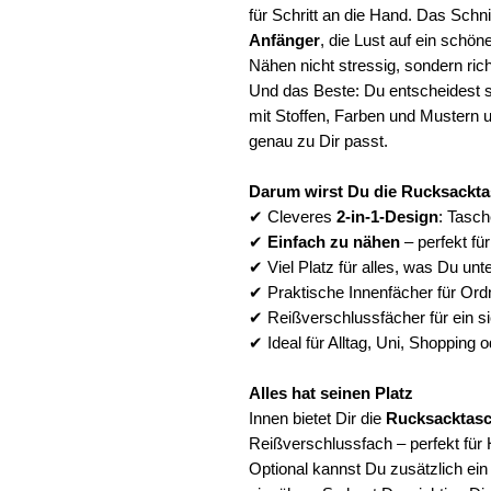
für Schritt an die Hand. Das Schnit
Anfänger
, die Lust auf ein schö
Nähen nicht stressig, sondern richt
Und das Beste: Du entscheidest s
mit Stoffen, Farben und Mustern 
genau zu Dir passt.
Darum wirst Du die Rucksackta
✔ Cleveres
2-in-1-Design
: Tasc
✔
Einfach zu nähen
– perfekt fü
✔ Viel Platz für alles, was Du un
✔ Praktische Innenfächer für Or
✔ Reißverschlussfächer für ein s
✔ Ideal für Alltag, Uni, Shopping 
Alles hat seinen Platz
Innen bietet Dir die
Rucksacktasc
Reißverschlussfach – perfekt für
Optional kannst Du zusätzlich ei