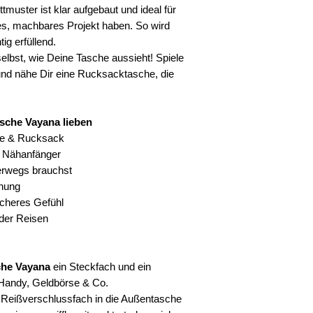
tmuster ist klar aufgebaut und ideal für
nes, machbares Projekt haben. So wird
ig erfüllend.
elbst, wie Deine Tasche aussieht! Spiele
und nähe Dir eine Rucksacktasche, die
sche Vayana lieben
he & Rucksack
r Nähanfänger
terwegs brauchst
dnung
icheres Gefühl
oder Reisen
he Vayana
ein Steckfach und ein
 Handy, Geldbörse & Co.
n Reißverschlussfach in die Außentasche