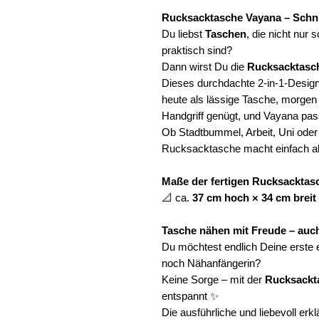
Rucksacktasche Vayana – Schni
Du liebst
Taschen
, die nicht nur
praktisch sind?
Dann wirst Du die
Rucksacktasc
Dieses durchdachte 2-in-1-Design b
heute als lässige Tasche, morge
Handgriff genügt, und Vayana pas
Ob Stadtbummel, Arbeit, Uni oder 
Rucksacktasche macht einfach all
Maße der fertigen Rucksacktas
📐 ca.
37 cm hoch × 34 cm breit 
Tasche nähen mit Freude – auch
Du möchtest endlich Deine erste
noch Nähanfängerin?
Keine Sorge – mit der
Rucksackt
entspannt ✨
Die ausführliche und liebevoll erkl