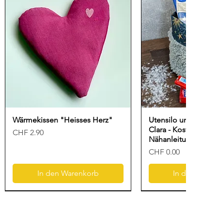
Wärmekissen "Heisses Herz"
Utensilo und Gesc
Clara - Kostenlose
Preis
CHF 2.90
Nähanleitung für N
Preis
CHF 0.00
In den Warenkorb
In den Ware
Neu
Freebook