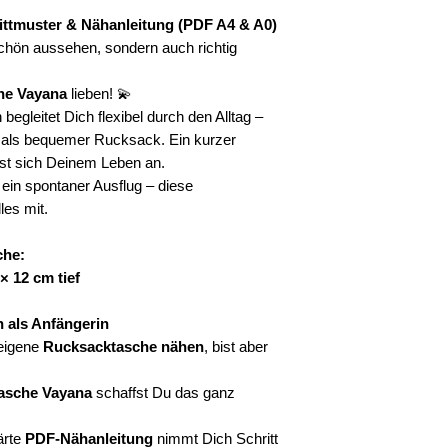
muss ausgedruckt 
3 Zipper (breit)
ttmuster & Nähanleitung (PDF A4 & A0)
Beschaffenheit de
2 x 1.30 m selb
 schön aussehen, sondern auch richtig
Rückerstattung für
2.60 m Gurtband
angeboten werden -
Breite).Je nach
he Vayana
lieben! 💫
Auflistung vor dem
benötigt es ggf
Fehler wird keine
2-4 D-Ringe (in
egleitet Dich flexibel durch den Alltag –
Copyright by Cutt
2 Karabiner (in
n als bequemer Rucksack. Ein kurzer
Inhalte dürfen we
2 Schieber (in 
st sich Deinem Leben an.
getauscht, kopiert
ein spontaner Ausflug – diese
(auch nicht teilwei
es mit.
Grundlage für an
werden (auch nicht
che:
nicht als Vorlage f
× 12 cm tief
Schablonenvorlage
 als Anfängerin
 eigene
Rucksacktasche nähen
, bist aber
asche Vayana
schaffst Du das ganz
ärte
PDF-Nähanleitung
nimmt Dich Schritt