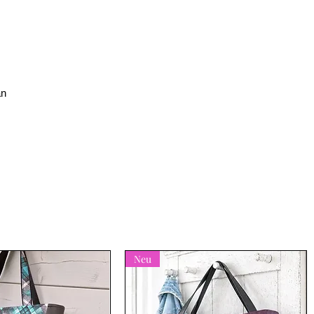
an
Neu