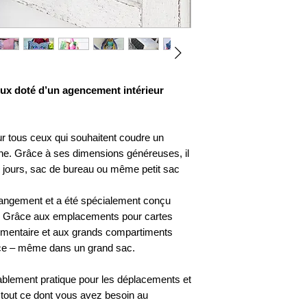
imprimé. En raison
4 à 8 rivets de t
remboursement ne 
(longueur de tig
produits contenant
En option pour u
veuillez lire atten
sangle ou de san
d'acheter. Aucune 
version bandoul
en cas d'erreurs. 
2 mousquetons (
eux doté d’un agencement intérieur
Design.
bandoulière)
Le contenu ne peut
2 anneaux en D (
ou publié (même pa
bandoulière)
ur tous ceux qui souhaitent coudre un
être utilisé comme
1 boucle (adapté
ne. Grâce à ses dimensions généreuses, il
(même partiellemen
bandoulière)
s jours, sac de bureau ou même petit sac
utilisé comme mod
acrylique ou autres
Le contenu ne peut
rangement et a été spécialement conçu
ni copié, ni publié
ité. Grâce aux emplacements pour cartes
ne peut être repri
lémentaire et aux grands compartiments
créations (même pa
ace – même dans un grand sac.
être utilisé comm
acrylique ou autres
ablement pratique pour les déplacements et
 tout ce dont vous avez besoin au