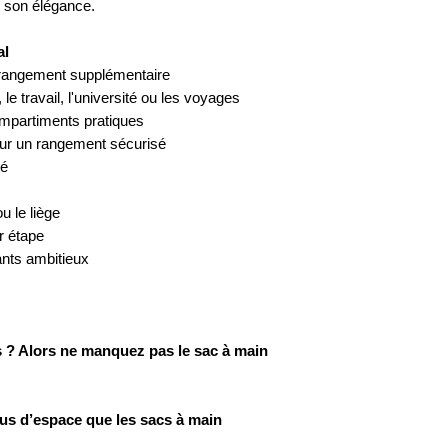
e son élégance.
al
rangement supplémentaire
 le travail, l'université ou les voyages
ompartiments pratiques
our un rangement sécurisé
té
ou le liège
ar étape
nts ambitieux
cs ? Alors ne manquez pas le sac à main
lus d’espace que les sacs à main