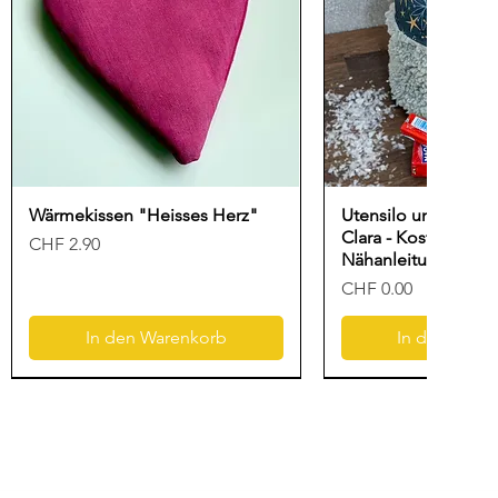
Wärmekissen "Heisses Herz"
Utensilo und Gesc
Clara - Kostenlose
Preis
CHF 2.90
Nähanleitung für N
Preis
CHF 0.00
In den Warenkorb
In den Ware
Neu
Freebook