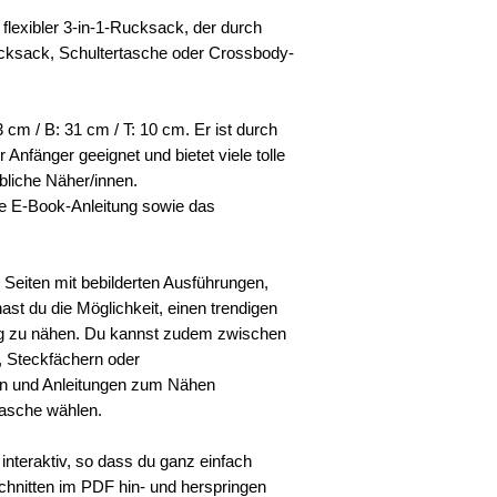
80 cm Futterstoff
muss ausgedruckt 
 flexibler 3-in-1-Rucksack, der durch
170 cm (oder 2 x 
Beschaffenheit de
ucksack, Schultertasche oder Crossbody-
oder selbstgenäht
Rückerstattung für
85 cm Endlosreiss
angeboten werden -
3 passende Zipper
Auflistung vor dem
Vlies: 1m S320 & 5
Fehler wird keine
 cm / B: 31 cm / T: 10 cm. Er ist durch
Copyright by Cutt
r Anfänger geeignet und bietet viele tolle
Inhalte dürfen we
bliche Näher/innen.
getauscht, kopiert
ale E-Book-Anleitung sowie das
(auch nicht teilwei
Grundlage für an
werden (auch nicht
0 Seiten mit bebilderten Ausführungen,
nicht als Vorlage f
st du die Möglichkeit, einen trendigen
Schablonenvorlage
g zu nähen. Du kannst zudem zwischen
 Steckfächern oder
en und Anleitungen zum Nähen
Tasche wählen.
nteraktiv, so dass du ganz einfach
hnitten im PDF hin- und herspringen