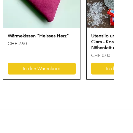
Wärmekissen "Heisses Herz"
Utensilo und Gesc
Clara - Kostenlose
Preis
CHF 2.90
Nähanleitung für N
Preis
CHF 0.00
In den Warenkorb
In den Ware
Neu
Freebook