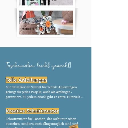
Freebooks
Taschennähen leicht gemacht!
Tolle Anleitungen
Mit detaillierten Schritt für Schritt Anleitungen 
gelingt dir jedes Projekt, auch als Anfänger - 
garantiert. Zu jedem eBook gibt es extra Tutorials 
und Hinweise mit denen du deine Nähkenntnisse 
noch ausbauen kannst.
Kreative Schnittmuster
Schnittmuster für Taschen, die nicht nur schön 
aussehen, sondern auch alltagstauglich sind und 