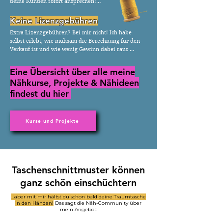
deine Kunden sofort ansprechen!

Die Anleitungen werden immer ausgiebig getestet.
Keine Lizenzgebühren
Extra Lizenzgebühren? Bei mir nicht! Ich habe 
selbst erlebt, wie mühsam die Berechnung für den 
Verkauf ist und wie wenig Gewinn dabei raus 
kommt. Um dein Business zu unterstützen, darfst du 
bis zu 30 Taschen eines Schnittmusters im Jahr 
Eine Übersicht über alle meine
kostenfrei verkaufen, ganz ohne weitere Kosten!
Nähkurse, Projekte & Nähideen
findest du hier
Kurse und Projekte
​Taschenschnittmuster können
ganz schön einschüchtern
...aber mit mir hältst du schon bald deine Traumtasche
in den Händen!
Das sagt die Näh-Community über
mein Angebot: