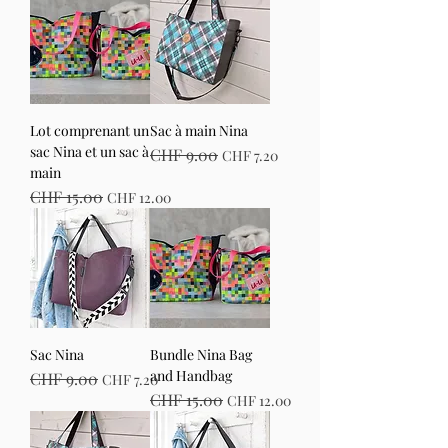
Lot comprenant un
Sac à main Nina
sac Nina et un sac à
Standardpreis
CHF 9.00
Sale-Preis
CHF 7.20
main
Standardpreis
CHF 15.00
Sale-Preis
CHF 12.00
Sac Nina
Bundle Nina Bag
and Handbag
Standardpreis
CHF 9.00
Sale-Preis
CHF 7.20
Standardpreis
CHF 15.00
Sale-Preis
CHF 12.00