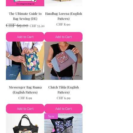
The Ultimate Guide to
Handbag Lorena (English
Bag Sewing (DE)
Pattern)
Regular Price
Sale Price
Price
CHF 69.00
CHF 8.90
CHF 55.20
Add to Cart
Add to Cart
Messenger Bag Ruana
Clutch Tilda (English
(English Pattern)
Pattern)
Price
Price
CHF 8.99
CHF 6.99
Add to Cart
Add to Cart
New