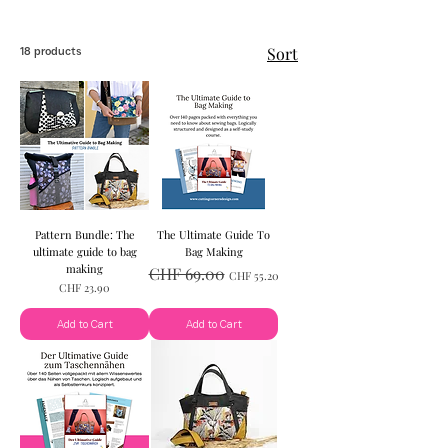
Sort
18 products
Pattern Bundle: The
The Ultimate Guide To
ultimate guide to bag
Bag Making
making
Regular Price
Sale Price
CHF 69.00
CHF 55.20
Price
CHF 23.90
Add to Cart
Add to Cart