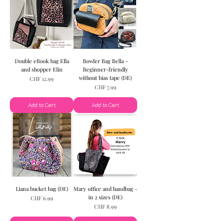
Double eBook bag Ella
Bowler Bag Bella -
and shopper Elin
Beginner-friendly
without bias tape (DE)
Price
CHF 12.99
Price
CHF 7.99
Add to Cart
Add to Cart
Liana bucket bag (DE)
Mary office and handbag -
in 2 sizes (DE)
Price
CHF 6.99
Price
CHF 8.99