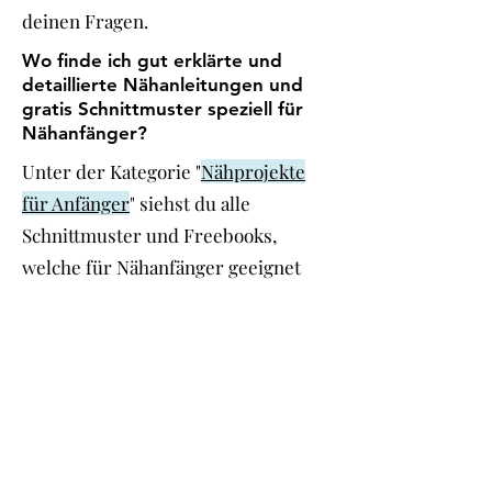
deinen Fragen.
Wo finde ich gut erklärte und
detaillierte Nähanleitungen und
gratis Schnittmuster speziell für
Nähanfänger?
Unter der Kategorie "
Nähprojekte
für Anfänger
" siehst du alle
Schnittmuster und Freebooks,
welche für Nähanfänger geeignet
sind. Alle Anleitungen haben eine
detaillierte und bebilderte Schritt-
für-Schritt Anleitung sowie viele
Tipps und Tricks die dir als
Nähanfänger helfen deine ersten
Projekte erfolgreich umzusetzen.