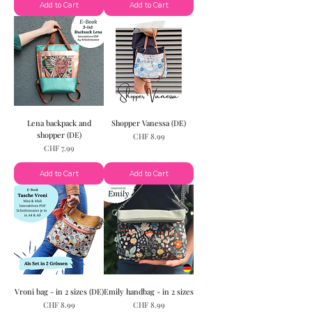
Add to Cart
Add to Cart
Lena backpack and
Shopper Vanessa (DE)
shopper (DE)
Price
CHF 8.99
Price
CHF 7.99
Add to Cart
Add to Cart
Vroni bag - in 2 sizes (DE)
Emily handbag - in 2 sizes
Price
Price
CHF 8.99
CHF 8.99