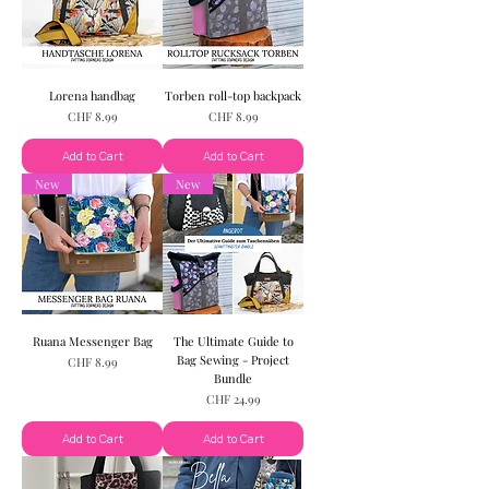
Lorena handbag
Torben roll-top backpack
Price
Price
CHF 8.99
CHF 8.99
Add to Cart
Add to Cart
New
New
Ruana Messenger Bag
The Ultimate Guide to
Bag Sewing - Project
Price
CHF 8.99
Bundle
Price
CHF 24.99
Add to Cart
Add to Cart