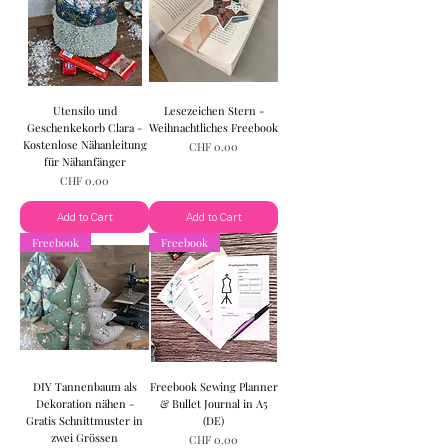
Utensilo und
Lesezeichen Stern -
Geschenkekorb Clara -
Weihnachtliches Freebook
Kostenlose Nähanleitung
Price
CHF 0.00
für Nähanfänger
Price
CHF 0.00
Add to Cart
Add to Cart
Freebook
Freebook
DIY Tannenbaum als
Freebook Sewing Planner
Dekoration nähen -
& Bullet Journal in A5
Gratis Schnittmuster in
(DE)
zwei Grössen
Price
CHF 0.00