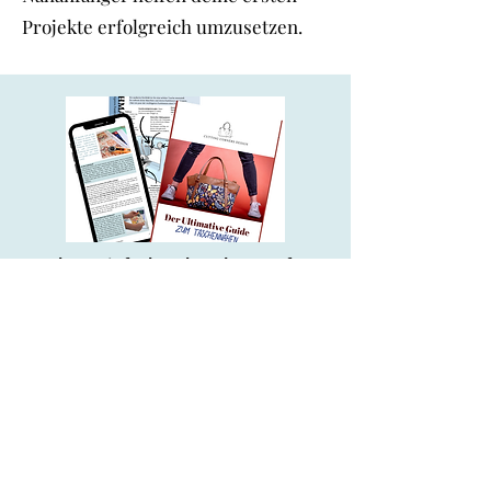
Projekte erfolgreich umzusetzen.
Taschen einfach nähen lernen für
Anfänger
Alles, was du wissen musst in einem
Dokument!
Der Ulimative Guide zum
Taschennähen ist mein detailliertes
eBuch mit über 140 Seiten mit allen
Informationen, die du als Anfänger