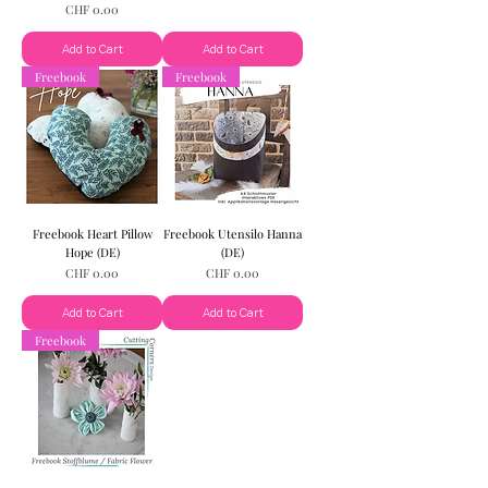
Price
CHF 0.00
Add to Cart
Add to Cart
Freebook
Freebook
Freebook Heart Pillow
Freebook Utensilo Hanna
Hope (DE)
(DE)
Price
Price
CHF 0.00
CHF 0.00
Add to Cart
Add to Cart
Freebook