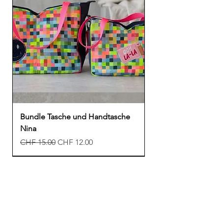
Bundle Tasche und Handtasche
Nina
Regular Price
Sale Price
CHF 15.00
CHF 12.00
New
New
New
Freebook
Freebook
Freebook
New
New
New
New
Freebook