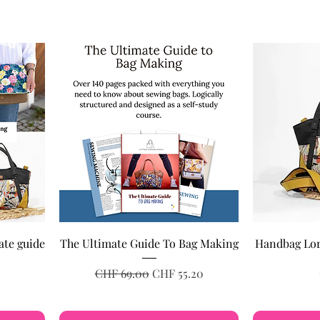
ate guide
The Ultimate Guide To Bag Making
Handbag Lor
Regular Price
Sale Price
CHF 69.00
CHF 55.20