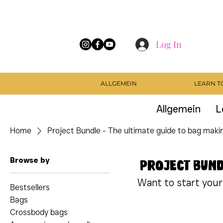
Log In
ALLGEMEIN
LEARN T
Allgemein
L
Home
Project Bundle - The ultimate guide to bag maki
Browse by
Project Bund
Want to start your 
Bestsellers
Bags
Crossbody bags