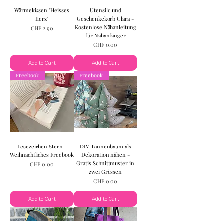
Wärmekissen "Heisses
Utensilo und
Herz"
Geschenkekorb Clara -
Kostenlose Nähanleitung
Price
CHF 2.90
für Nähanfänger
Price
CHF 0.00
Add to Cart
Add to Cart
Freebook
Freebook
Lesezeichen Stern -
DIY Tannenbaum als
Weihnachtliches Freebook
Dekoration nähen -
Gratis Schnittmuster in
Price
CHF 0.00
zwei Grössen
Price
CHF 0.00
Add to Cart
Add to Cart