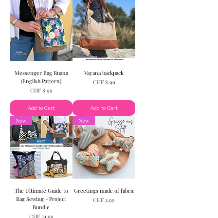
Messenger Bag Ruana
Vayana backpack
(English Pattern)
Price
CHF 8.99
Price
CHF 8.99
Add to Cart
Add to Cart
New
New
The Ultimate Guide to
Greetings made of fabric
Bag Sewing - Project
Price
CHF 2.99
Bundle
Price
CHF 24.99