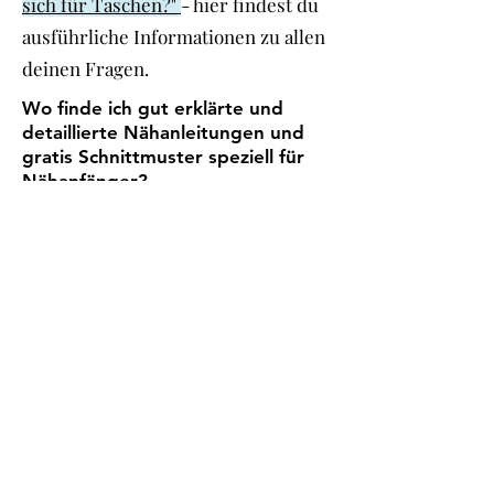
sich für Taschen?"
- hier findest du
ausführliche Informationen zu allen
deinen Fragen.
Wo finde ich gut erklärte und
detaillierte Nähanleitungen und
gratis Schnittmuster speziell für
Nähanfänger?
Unter der Kategorie "
Nähprojekte
für Anfänger
" siehst du alle
Schnittmuster und Freebooks,
welche für Nähanfänger geeignet
sind. Alle Anleitungen haben eine
detaillierte und bebilderte Schritt-
für-Schritt Anleitung sowie viele
Tipps und Tricks die dir als
Nähanfänger helfen deine ersten