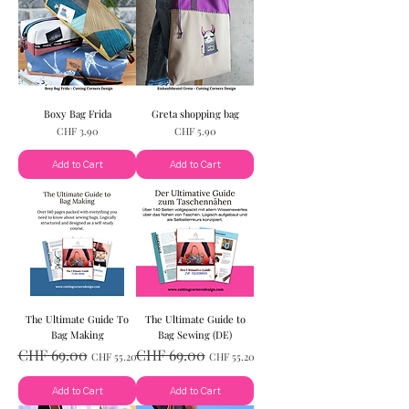
Boxy Bag Frida
Greta shopping bag
Price
Price
CHF 3.90
CHF 5.90
Add to Cart
Add to Cart
The Ultimate Guide To
The Ultimate Guide to
Bag Making
Bag Sewing (DE)
Regular Price
Sale Price
Regular Price
Sale Price
CHF 69.00
CHF 69.00
CHF 55.20
CHF 55.20
Add to Cart
Add to Cart