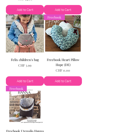
Add to Cart
Add to Cart
Freebook
Felix children's bag
Freebook Heart Pillow
Hope (DE)
Price
CHF 3.99
Price
CHF 0.00
Add to Cart
Add to Cart
Freebook
Freebook Utensilo Hanna