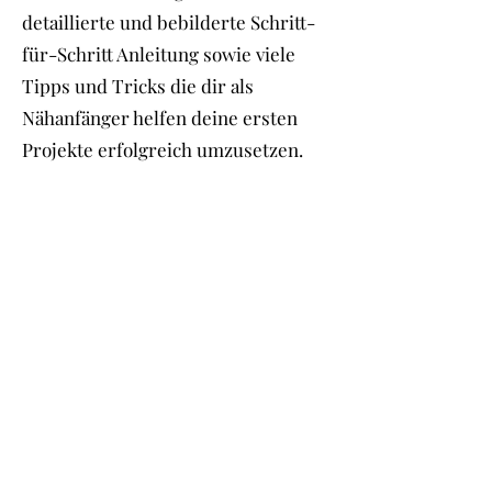
detaillierte und bebilderte Schritt-
für-Schritt Anleitung sowie viele
Tipps und Tricks die dir als
Nähanfänger helfen deine ersten
Projekte erfolgreich umzusetzen.
Taschen einfach nähen lernen für
Anfänger
Alles, was du wissen musst in einem
Dokument!