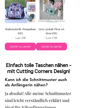
Mademoiselle Pompadour
Livre gratuit Fleur en
(DE)
tissu (DE)
Prix
Prix
3,49 CHF
0,00 CHF
Ajouter au panier
Ajouter au panier
Einfach tolle Taschen nähen -
mit Cutting Corners Design!
Kann ich die Schnittmuster auch
als Anfängerin nähen?
Ja absolut! Alle meine Schnittmuster
sind leicht verständlich erklärt und
ideal für NähanfängerInnen