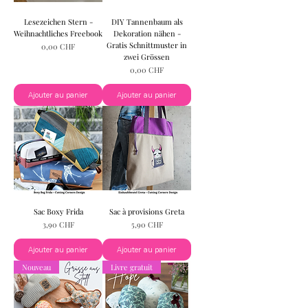
Lesezeichen Stern -
DIY Tannenbaum als
Weihnachtliches Freebook
Dekoration nähen -
Gratis Schnittmuster in
Prix
0,00 CHF
zwei Grössen
Prix
0,00 CHF
Ajouter au panier
Ajouter au panier
Sac Boxy Frida
Sac à provisions Greta
Prix
Prix
3,90 CHF
5,90 CHF
Ajouter au panier
Ajouter au panier
Nouveau
Livre gratuit