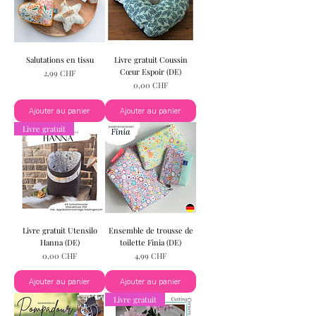
Salutations en tissu
Livre gratuit Coussin
Cœur Espoir (DE)
Prix
2,99 CHF
Prix
0,00 CHF
Ajouter au panier
Ajouter au panier
Livre gratuit
Livre gratuit Utensilo
Ensemble de trousse de
Hanna (DE)
toilette Finia (DE)
Prix
Prix
0,00 CHF
4,99 CHF
Ajouter au panier
Ajouter au panier
Livre gratuit