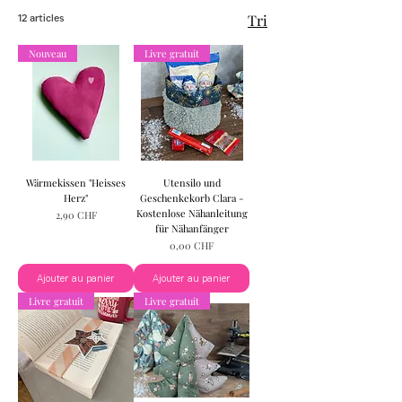
Tri
12 articles
Nouveau
Livre gratuit
Wärmekissen "Heisses
Utensilo und
Herz"
Geschenkekorb Clara -
Kostenlose Nähanleitung
Prix
2,90 CHF
für Nähanfänger
Prix
0,00 CHF
Ajouter au panier
Ajouter au panier
Livre gratuit
Livre gratuit