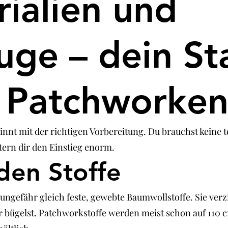
rialien und
ge – dein Sta
s Patchworke
nnt mit der richtigen Vorbereitung. Du brauchst keine te
ern dir den Einstieg enorm.
den Stoffe
 ungefähr gleich feste, gewebte Baumwollstoffe. Sie verz
r bügelst. Patchworkstoffe werden meist schon auf 110 