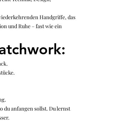
 wiederkehrenden Handgriffe, das
n und Ruhe – fast wie ein
Patchwork:
ack.
stücke.
ng.
 du anfangen sollst. Du lernst
sser.