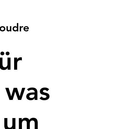
coudre
ür
, was
, um