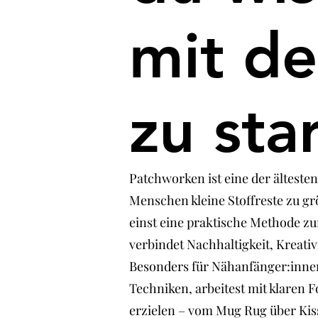
mit d
zu sta
Patchworken ist eine der älteste
Menschen kleine Stoffreste zu 
einst eine praktische Methode z
verbindet Nachhaltigkeit, Kreati
Besonders für Nähanfänger:innen 
Techniken, arbeitest mit klaren
erzielen – vom Mug Rug über Kiss