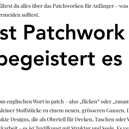
hrst du alles über das Patchworken für Anfänger – was es
rmeiden solltest.
ist Patchwork
egeistert es
m englischen Wort to patch – also „flicken“ oder „zusa
einer Stoffstücke zu einem neuen, grösseren Ganzen. D
te Designs, die als Oberteil für Decken, Taschen oder 
karbeit – es ist Textilkunst mit Struktur und Seele. Es v