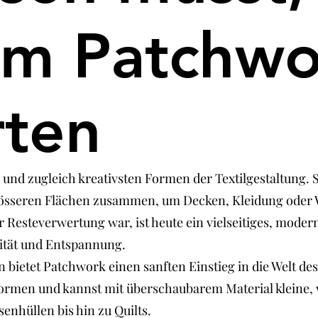
em Patchwo
rten
n und zugleich kreativsten Formen der Textilgestaltung
grösseren Flächen zusammen, um Decken, Kleidung oder 
ur Resteverwertung war, ist heute ein vielseitiges, mo
vität und Entspannung.
bietet Patchwork einen sanften Einstieg in die Welt de
 Formen und kannst mit überschaubarem Material kleine
enhüllen bis hin zu Quilts.