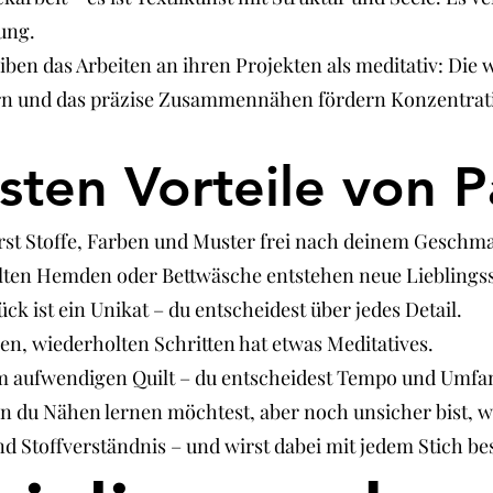
ung.
ben das Arbeiten an ihren Projekten als meditativ: Die
rn und das präzise Zusammennähen fördern Konzentratio
sten Vorteile von 
rst Stoffe, Farben und Muster frei nach deinem Geschm
 alten Hemden oder Bettwäsche entstehen neue Lieblings
ck ist ein Unikat – du entscheidest über jedes Detail.
n, wiederholten Schritten hat etwas Meditatives.
zum aufwendigen Quilt – du entscheidest Tempo und Umfa
n du Nähen lernen möchtest, aber noch unsicher bist, wo
d Stoffverständnis – und wirst dabei mit jedem Stich be