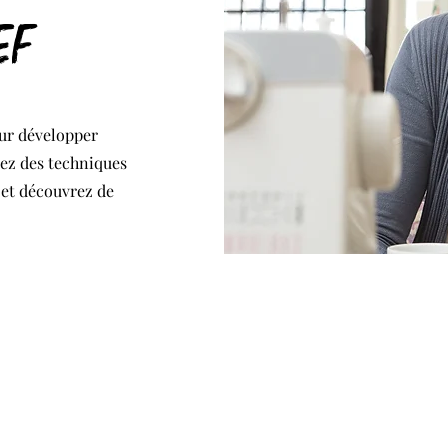
ef
our développer
nez des techniques
 et découvrez de