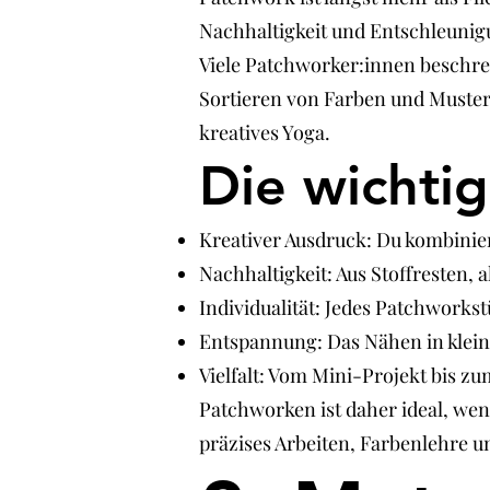
Nachhaltigkeit und Entschleunig
Viele Patchworker:innen beschrei
Sortieren von Farben und Muste
kreatives Yoga.
Die wichtig
Kreativer Ausdruck: Du kombinie
Nachhaltigkeit: Aus Stoffresten,
Individualität: Jedes Patchworkstü
Entspannung: Das Nähen in kleine
Vielfalt: Vom Mini-Projekt bis 
Patchworken ist daher ideal, wen
präzises Arbeiten, Farbenlehre un