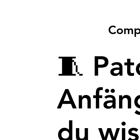
Compr
🧵 Pat
Anfäng
du wi