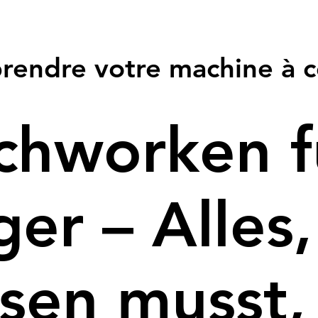
endre votre machine à 
chworken f
er – Alles
ssen musst