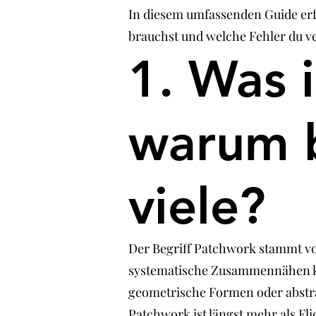
In diesem umfassenden Guide erfä
brauchst und welche Fehler du ve
1. Was 
warum b
viele?
Der Begriff Patchwork stammt vo
systematische Zusammennähen kl
geometrische Formen oder abstrak
Patchwork ist längst mehr als Flic