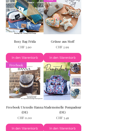
Boxy Bag Frida
Grüsse aus Stoff
Preis
Preis
CHF 3.90
CHF 2.99
In den Warenkorb
In den Warenkorb
Freebook
Freebook Utensilo Hanna
Mademoiselle Pompadour
(DE)
(DE)
Preis
Preis
CHF 0.00
CHF 3.49
In den Warenkorb
In den Warenkorb