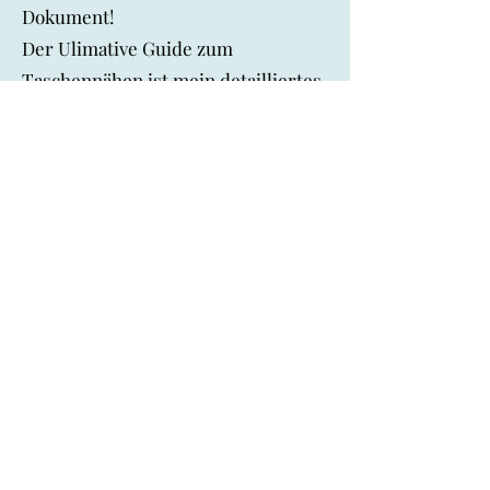
Dokument!
Der Ulimative Guide zum
Taschennähen ist mein detailliertes
eBuch mit über 140 Seiten mit allen
Informationen, die du als Anfänger
brauchst sowie Techniken, die dich
als fortgeschrittene TaschennäherIn
weiterbringen!
Hier kommst du zum Guide